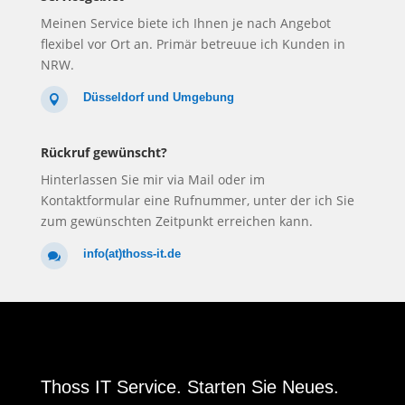
Meinen Service biete ich Ihnen je nach Angebot
flexibel vor Ort an. Primär betreuue ich Kunden in
NRW.
Düsseldorf und Umgebung

Rückruf gewünscht?
Hinterlassen Sie mir via Mail oder im
Kontaktformular eine Rufnummer, unter der ich Sie
zum gewünschten Zeitpunkt erreichen kann.
info(at)thoss-it.de

Thoss IT Service. Starten Sie Neues.